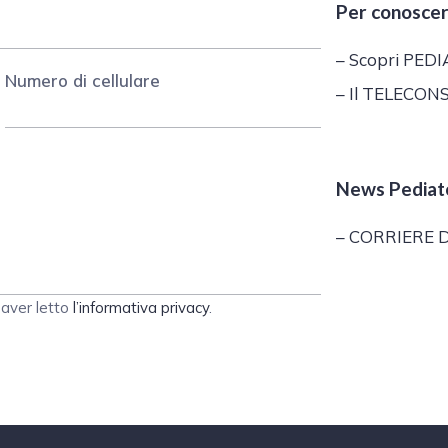
Per conosce
– Scopri PE
numero di cellulare
– Il TELECON
News Pediat
– CORRIERE D
 aver letto
l’informativa privacy
.