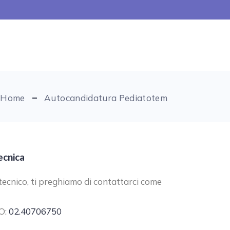
Home
Autocandidatura Pediatotem
ecnica
ecnico, ti preghiamo di contattarci come
O:
02.40706750