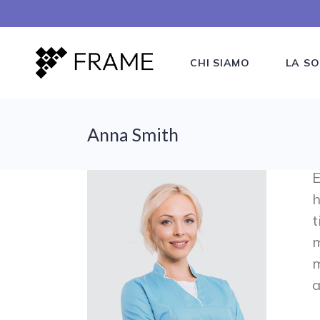
CHI SIAMO
LA SO
Anna Smith
E
h
t
m
m
a