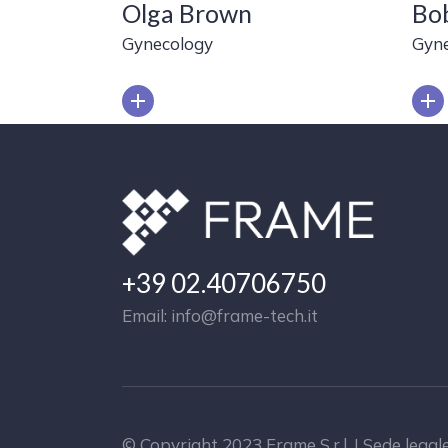
Olga Brown
Bob
Gynecology
Gyn
+39 02.40706750
Email: info@frame-tech.it
© Copyright 2023 Frame S.r.l. | Sede legal