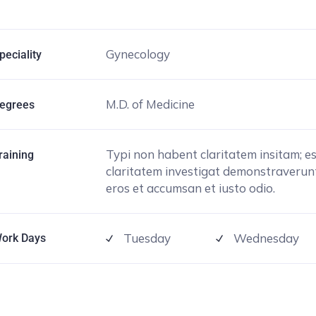
Gynecology
peciality
M.D. of Medicine
egrees
Typi non habent claritatem insitam; est
raining
claritatem investigat demonstraverunt l
eros et accumsan et iusto odio.
Tuesday
Wednesday
ork Days