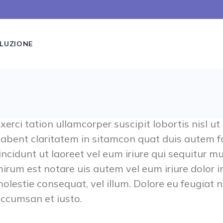
LUZIONE
xerci tation ullamcorper suscipit lobortis nisl 
abent claritatem in sitamcon quat duis autem fa
incidunt ut laoreet vel eum iriure qui sequitur 
irum est notare uis autem vel eum iriure dolor in
olestie consequat, vel illum. Dolore eu feugiat nul
ccumsan et iusto.