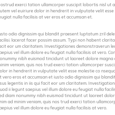
ostrud exerci tation ullamcorper suscipit lobortis nisl ut
utem vel euiriure dolor in hendrerit in vulputate velit esse
eugiat nulla facilisis at ver eros et accumsan et.
usto odio dignissim qui blandit praesent luptatum zril dele
acilisi. lacerat facer possim assum. Typi non habent claritat
acit eor um claritatem. Investigationes demonstraverun lec
aepius vel illum dolore eu feugiat nulla facilisis at vero. C
onummy nibh euismod tincidunt ut laoreet dolore magna a
inim veniam, quis nos trud exerci tation ullamcorper suscip
olor in hendrerit in vulputate velit esse molestie co nsequat,
t vero eros et accumsan et iusto odio dignissim qui blandi
sus legentis in iis qui facit eor um claritatem. Investigat
uod ii legunt saepius vel illum dolore eu feugiat nulla facili
ed diam nonummy nibh euismod tincidunt ut laoreet dolor
nim ad minim veniam, quis nos trud exerci tation ullamcorpe
aepius vel illum dolore eu feugiat nulla facilisis at vero.