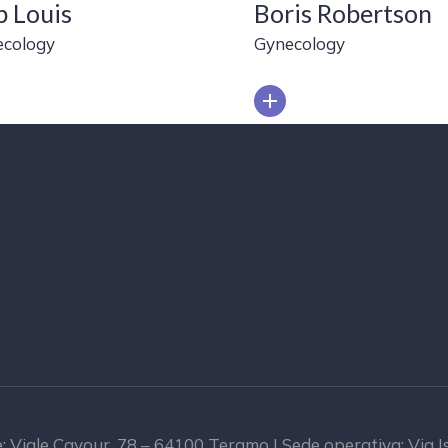
 Louis
Boris Robertson
ecology
Gynecology
e: Viale Cavour, 78 – 64100 Teramo | Sede operativa: Via 