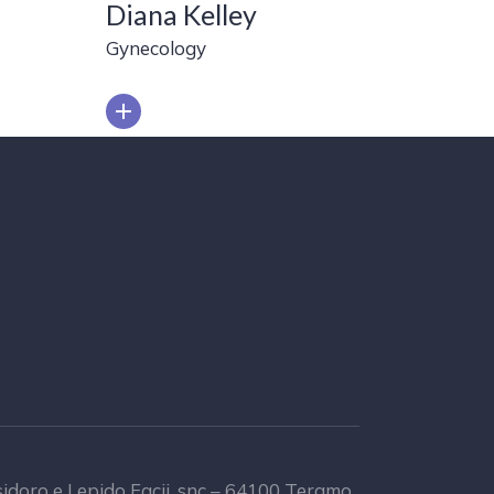
Diana Kelley
Gynecology
Isidoro e Lepido Facii, snc – 64100 Teramo