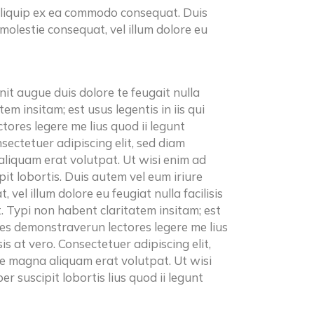
 aliquip ex ea commodo consequat. Duis
 molestie consequat, vel illum dolore eu
nit augue duis dolore te feugait nulla
em insitam; est usus legentis in iis qui
tores legere me lius quod ii legunt
onsectetuer adipiscing elit, sed diam
liquam erat volutpat. Ut wisi enim ad
it lobortis. Duis autem vel eum iriure
 vel illum dolore eu feugiat nulla facilisis
t. Typi non habent claritatem insitam; est
iones demonstraverun lectores legere me lius
sis at vero. Consectetuer adipiscing elit,
e magna aliquam erat volutpat. Ut wisi
r suscipit lobortis lius quod ii legunt