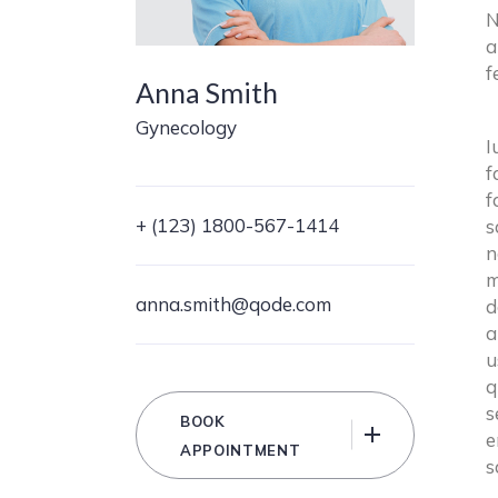
N
a
f
Anna Smith
Gynecology
I
f
f
+ (123) 1800-567-1414
s
n
m
anna.smith@qode.com
d
a
u
q
s
BOOK
e
APPOINTMENT
s