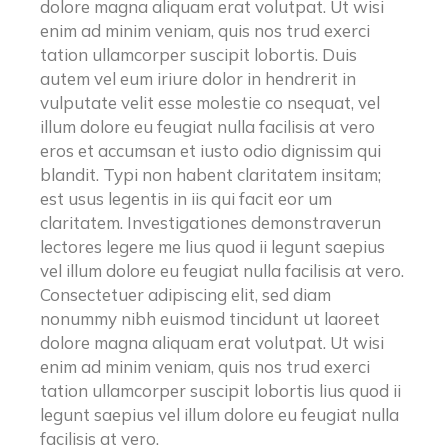
dolore magna aliquam erat volutpat. Ut wisi
enim ad minim veniam, quis nos trud exerci
tation ullamcorper suscipit lobortis. Duis
autem vel eum iriure dolor in hendrerit in
vulputate velit esse molestie co nsequat, vel
illum dolore eu feugiat nulla facilisis at vero
eros et accumsan et iusto odio dignissim qui
blandit. Typi non habent claritatem insitam;
est usus legentis in iis qui facit eor um
claritatem. Investigationes demonstraverun
lectores legere me lius quod ii legunt saepius
vel illum dolore eu feugiat nulla facilisis at vero.
Consectetuer adipiscing elit, sed diam
nonummy nibh euismod tincidunt ut laoreet
dolore magna aliquam erat volutpat. Ut wisi
enim ad minim veniam, quis nos trud exerci
tation ullamcorper suscipit lobortis lius quod ii
legunt saepius vel illum dolore eu feugiat nulla
facilisis at vero.