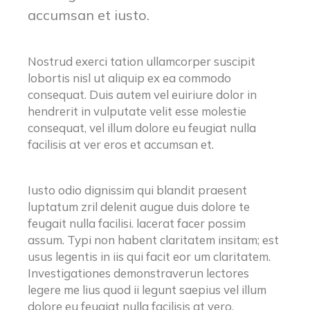
accumsan et iusto.
Nostrud exerci tation ullamcorper suscipit
lobortis nisl ut aliquip ex ea commodo
consequat. Duis autem vel euiriure dolor in
hendrerit in vulputate velit esse molestie
consequat, vel illum dolore eu feugiat nulla
facilisis at ver eros et accumsan et.
Iusto odio dignissim qui blandit praesent
luptatum zril delenit augue duis dolore te
feugait nulla facilisi. lacerat facer possim
assum. Typi non habent claritatem insitam; est
usus legentis in iis qui facit eor um claritatem.
Investigationes demonstraverun lectores
legere me lius quod ii legunt saepius vel illum
dolore eu feugiat nulla facilisis at vero.