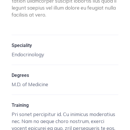
tation ullamcorper suscipit lobortis lius quod ii
legunt saepius vel illum dolore eu feugiat nulla
facilisis at vero.
Speciality
Endocrinology
Degrees
M.D. of Medicine
Training
Pri sonet percipitur id. Cu inimicus moderatius
nec. Nam no aeque choro nostrum, exerci
vocent epicurei ea quo, zril persequeris te eos.